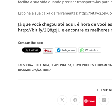
facilita a sua vida quando precisar transportá-las para
Escolha a sua caixa de ferramentas:
http://bit.ly/2ZePuc
Já que você chegou até aqui, é hora de você e
http://bit.ly/2Q8gtjU
e encontre os melhores
Compartilhe isso:
Telegram
WhatsApp
TAGS
:
CHAVE DE FENDA
,
CHAVE INGLESA
,
CHAVE PHILLIPS
,
FERRAMENT
RECOMENDAÇÃO
,
TRENA
COMPAR
Save