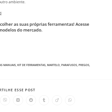
 outro ambiente.
d
scolher as suas próprias ferramentas! Acesse
 modelos do mercado.
AS MANUAIS
,
KIT DE FERRAMENTAS
,
MARTELO
,
PARAFUSOS
,
PREGOS
,
TILHE ESSE POST